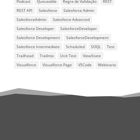
Podcast
Queueable
Regra de Validação
REST
REST API
Salesforce
Salesforce Admin
SalesforceAdmin
Salesforce Advanced
Salesforce Developer
SalesforceDeveloper
Salesforce Development
SalesforceDevelopment
Salesforce Intermediate
Scheduled
SOQL
Test
Trailhead
Trailmix
Unit Test
ViewState
Visualforce
Visualforce Page
VSCode
Webinario