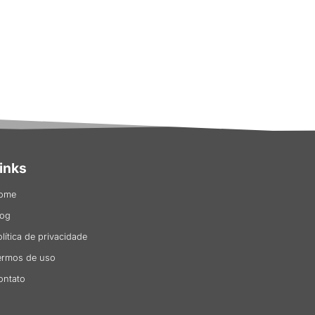
inks
ome
log
olítica de privacidade
ermos de uso
ontato