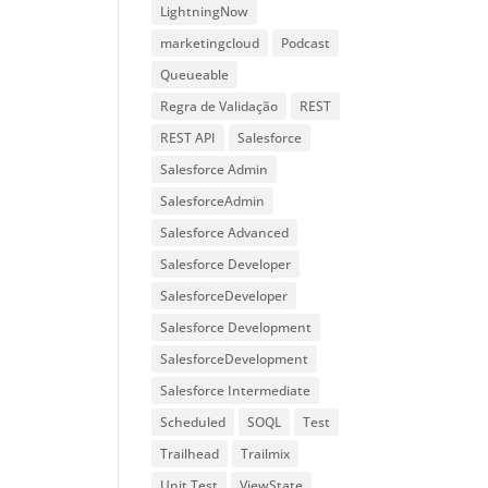
LightningNow
marketingcloud
Podcast
Queueable
Regra de Validação
REST
REST API
Salesforce
Salesforce Admin
SalesforceAdmin
Salesforce Advanced
Salesforce Developer
SalesforceDeveloper
Salesforce Development
SalesforceDevelopment
Salesforce Intermediate
Scheduled
SOQL
Test
Trailhead
Trailmix
Unit Test
ViewState