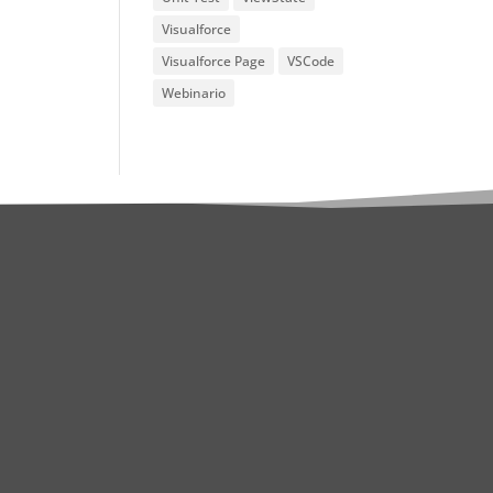
Visualforce
Visualforce Page
VSCode
Webinario