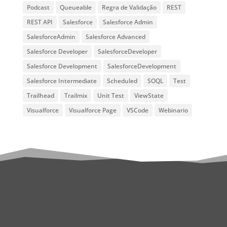
Podcast
Queueable
Regra de Validação
REST
REST API
Salesforce
Salesforce Admin
SalesforceAdmin
Salesforce Advanced
Salesforce Developer
SalesforceDeveloper
Salesforce Development
SalesforceDevelopment
Salesforce Intermediate
Scheduled
SOQL
Test
Trailhead
Trailmix
Unit Test
ViewState
Visualforce
Visualforce Page
VSCode
Webinario