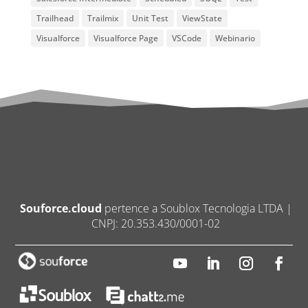
Trailhead
Trailmix
Unit Test
ViewState
Visualforce
Visualforce Page
VSCode
Webinario
Souforce.cloud
pertence a Soublox Tecnologia LTDA |
CNPJ: 20.353.430/0001-02