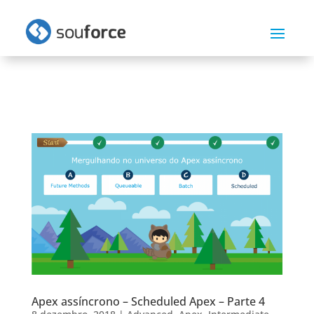
Apex assíncrono – Scheduled Apex – Parte 4