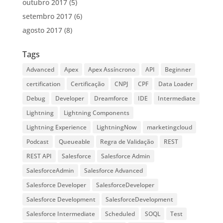
outubro 2017
(5)
setembro 2017
(6)
agosto 2017
(8)
Tags
Advanced
Apex
Apex Assíncrono
API
Beginner
certification
Certificação
CNPJ
CPF
Data Loader
Debug
Developer
Dreamforce
IDE
Intermediate
Lightning
Lightning Components
Lightning Experience
LightningNow
marketingcloud
Podcast
Queueable
Regra de Validação
REST
REST API
Salesforce
Salesforce Admin
SalesforceAdmin
Salesforce Advanced
Salesforce Developer
SalesforceDeveloper
Salesforce Development
SalesforceDevelopment
Salesforce Intermediate
Scheduled
SOQL
Test