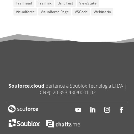
Trailhead
Trailmix
Unit Test
ViewState
Visualforce
Visualforce Page
VSCode
Webinario
Souforce.cloud
pertence a Soublox Tecnologia LTDA |
CNPJ: 20.353.430/0001-02