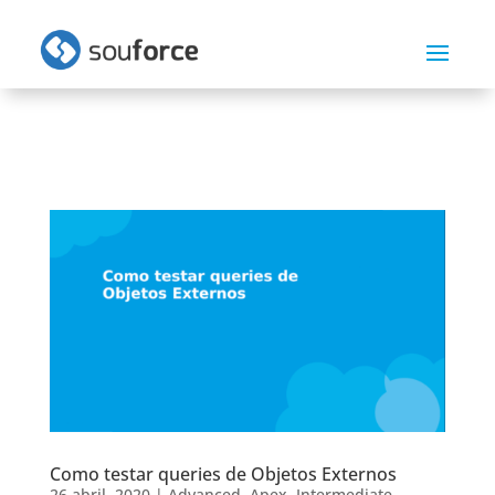
Como testar queries de Objetos Externos
26 abril, 2020
|
Advanced
,
Apex
,
Intermediate
,