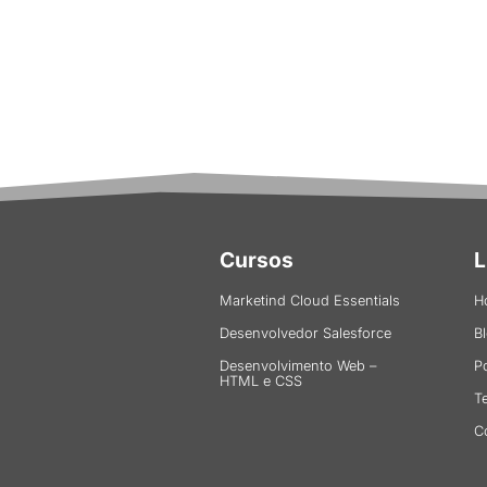
Cursos
L
Marketind Cloud Essentials
H
Desenvolvedor Salesforce
B
Desenvolvimento Web –
P
HTML e CSS
T
C