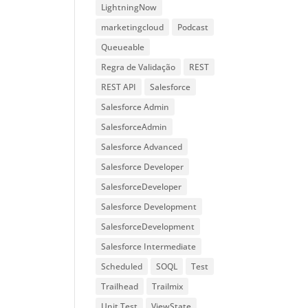
LightningNow
marketingcloud
Podcast
Queueable
Regra de Validação
REST
REST API
Salesforce
Salesforce Admin
SalesforceAdmin
Salesforce Advanced
Salesforce Developer
SalesforceDeveloper
Salesforce Development
SalesforceDevelopment
Salesforce Intermediate
Scheduled
SOQL
Test
Trailhead
Trailmix
Unit Test
ViewState