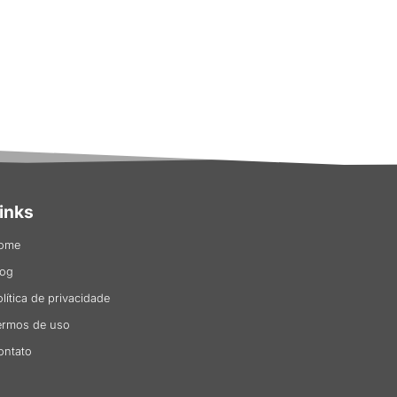
inks
ome
log
olítica de privacidade
ermos de uso
ontato