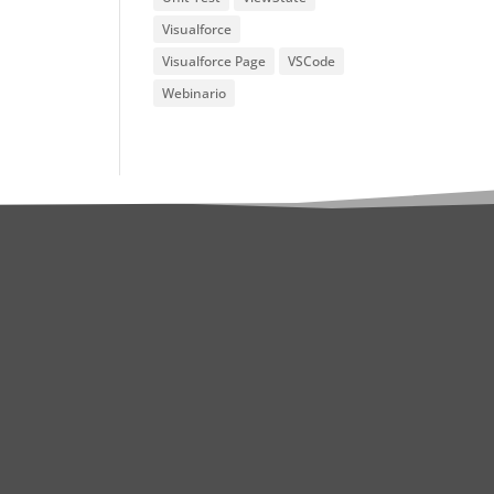
Visualforce
Visualforce Page
VSCode
Webinario