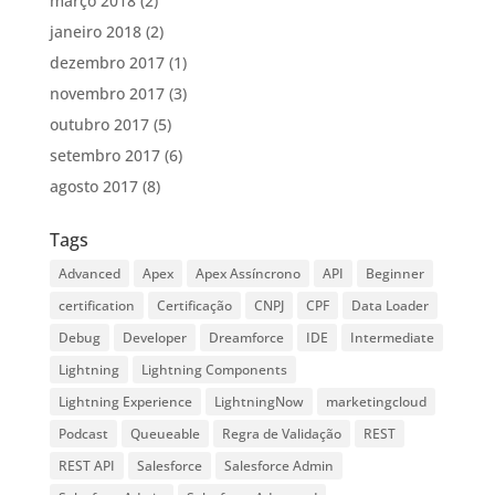
março 2018
(2)
janeiro 2018
(2)
dezembro 2017
(1)
novembro 2017
(3)
outubro 2017
(5)
setembro 2017
(6)
agosto 2017
(8)
Tags
Advanced
Apex
Apex Assíncrono
API
Beginner
certification
Certificação
CNPJ
CPF
Data Loader
Debug
Developer
Dreamforce
IDE
Intermediate
Lightning
Lightning Components
Lightning Experience
LightningNow
marketingcloud
Podcast
Queueable
Regra de Validação
REST
REST API
Salesforce
Salesforce Admin