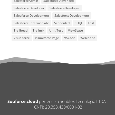
SalesforceAdmin
Salesforce Advanced
Salesforce Developer
SalesforceDeveloper
Salesforce Development
SalesforceDevelopment
Salesforce Intermediate
Scheduled
SOQL
Test
Trailhead
Trailmix
Unit Test
ViewState
Visualforce
Visualforce Page
VSCode
Webinario
Souforce.cloud
pertence a Soublox Tecnologia LTDA |
CNPJ: 20.353.430/0001-02