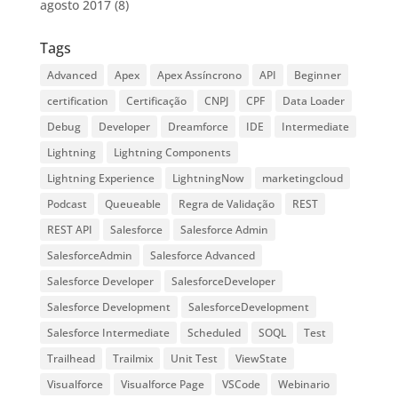
agosto 2017
(8)
Tags
Advanced
Apex
Apex Assíncrono
API
Beginner
certification
Certificação
CNPJ
CPF
Data Loader
Debug
Developer
Dreamforce
IDE
Intermediate
Lightning
Lightning Components
Lightning Experience
LightningNow
marketingcloud
Podcast
Queueable
Regra de Validação
REST
REST API
Salesforce
Salesforce Admin
SalesforceAdmin
Salesforce Advanced
Salesforce Developer
SalesforceDeveloper
Salesforce Development
SalesforceDevelopment
Salesforce Intermediate
Scheduled
SOQL
Test
Trailhead
Trailmix
Unit Test
ViewState
Visualforce
Visualforce Page
VSCode
Webinario