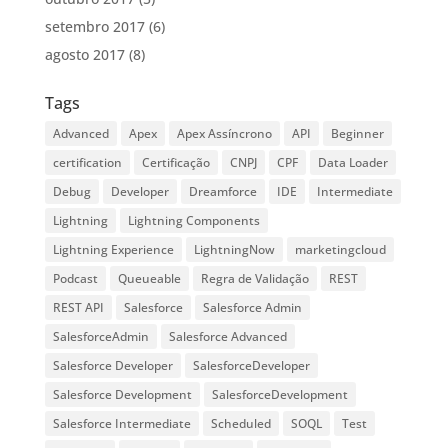
setembro 2017
(6)
agosto 2017
(8)
Tags
Advanced
Apex
Apex Assíncrono
API
Beginner
certification
Certificação
CNPJ
CPF
Data Loader
Debug
Developer
Dreamforce
IDE
Intermediate
Lightning
Lightning Components
Lightning Experience
LightningNow
marketingcloud
Podcast
Queueable
Regra de Validação
REST
REST API
Salesforce
Salesforce Admin
SalesforceAdmin
Salesforce Advanced
Salesforce Developer
SalesforceDeveloper
Salesforce Development
SalesforceDevelopment
Salesforce Intermediate
Scheduled
SOQL
Test