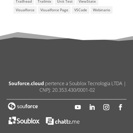
Trailhead
Trailmix
Unit Test
ViewState
Visualforce
Visualforce Page
VSCode
Webinario
Souforce.cloud
pertence a Soublox Tecnologia LTDA |
CNPJ: 20.353.430/0001-02