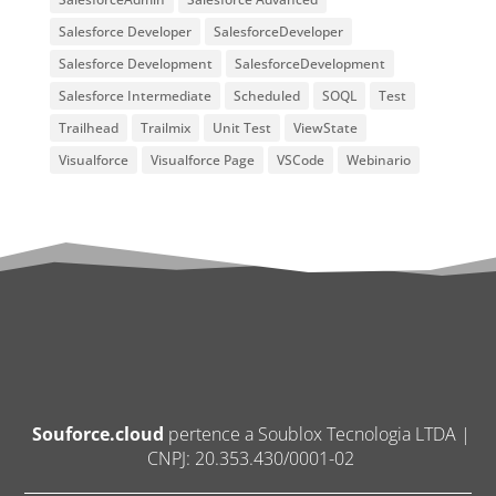
Salesforce Developer
SalesforceDeveloper
Salesforce Development
SalesforceDevelopment
Salesforce Intermediate
Scheduled
SOQL
Test
Trailhead
Trailmix
Unit Test
ViewState
Visualforce
Visualforce Page
VSCode
Webinario
Souforce.cloud
pertence a Soublox Tecnologia LTDA |
CNPJ: 20.353.430/0001-02