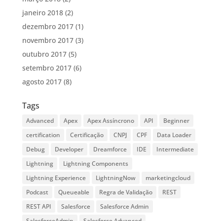
janeiro 2018
(2)
dezembro 2017
(1)
novembro 2017
(3)
outubro 2017
(5)
setembro 2017
(6)
agosto 2017
(8)
Tags
Advanced
Apex
Apex Assíncrono
API
Beginner
certification
Certificação
CNPJ
CPF
Data Loader
Debug
Developer
Dreamforce
IDE
Intermediate
Lightning
Lightning Components
Lightning Experience
LightningNow
marketingcloud
Podcast
Queueable
Regra de Validação
REST
REST API
Salesforce
Salesforce Admin
SalesforceAdmin
Salesforce Advanced