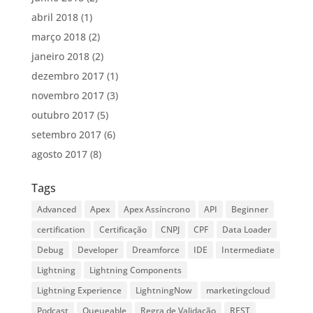
abril 2018
(1)
março 2018
(2)
janeiro 2018
(2)
dezembro 2017
(1)
novembro 2017
(3)
outubro 2017
(5)
setembro 2017
(6)
agosto 2017
(8)
Tags
Advanced
Apex
Apex Assíncrono
API
Beginner
certification
Certificação
CNPJ
CPF
Data Loader
Debug
Developer
Dreamforce
IDE
Intermediate
Lightning
Lightning Components
Lightning Experience
LightningNow
marketingcloud
Podcast
Queueable
Regra de Validação
REST