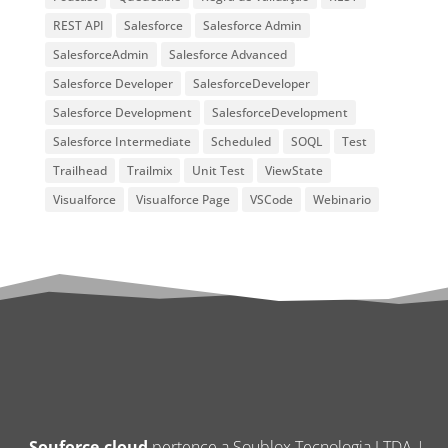
REST API
Salesforce
Salesforce Admin
SalesforceAdmin
Salesforce Advanced
Salesforce Developer
SalesforceDeveloper
Salesforce Development
SalesforceDevelopment
Salesforce Intermediate
Scheduled
SOQL
Test
Trailhead
Trailmix
Unit Test
ViewState
Visualforce
Visualforce Page
VSCode
Webinario
Souforce.cloud
pertence a Soublox Tecnologia LTDA |