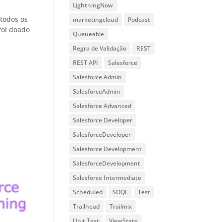
LightningNow
 todos os
marketingcloud
Podcast
foi doado
Queueable
Regra de Validação
REST
REST API
Salesforce
Salesforce Admin
SalesforceAdmin
Salesforce Advanced
Salesforce Developer
SalesforceDeveloper
Salesforce Development
SalesforceDevelopment
Salesforce Intermediate
Scheduled
SOQL
Test
Trailhead
Trailmix
Unit Test
ViewState