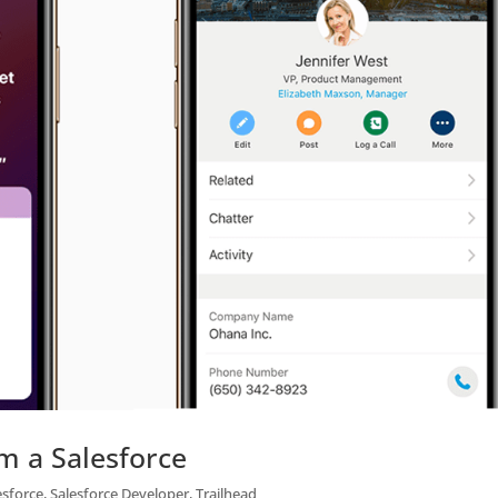
m a Salesforce
esforce
,
Salesforce Developer
,
Trailhead