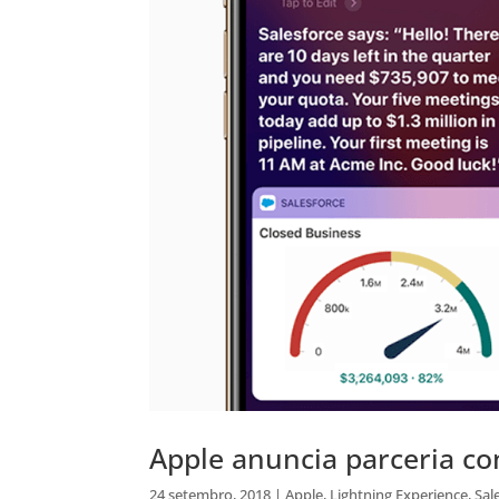
Apple anuncia parceria co
24 setembro, 2018
|
Apple
,
Lightning Experience
,
Sal