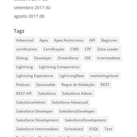
setembro 2017
(6)
agosto 2017
(8)
Tags
Advanced
Apex
Apex Assíncrono
API
Beginner
certification
Certificação
CNPJ
CPF
Data Loader
Debug
Developer
Dreamforce
IDE
Intermediate
Lightning
Lightning Components
Lightning Experience
LightningNow
marketingcloud
Podcast
Queueable
Regra de Validação
REST
REST API
Salesforce
Salesforce Admin
SalesforceAdmin
Salesforce Advanced
Salesforce Developer
SalesforceDeveloper
Salesforce Development
SalesforceDevelopment
Salesforce Intermediate
Scheduled
SOQL
Test