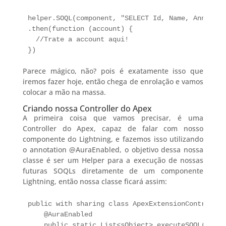
helper.SOQL(component, "SELECT Id, Name, AnnualRe
.then(function (account) {

  //Trate a account aqui!

})
Parece mágico, não? pois é exatamente isso que
iremos fazer hoje, então chega de enrolação e vamos
colocar a mão na massa.
Criando nossa Controller do Apex
A primeira coisa que vamos precisar, é uma
Controller do Apex, capaz de falar com nosso
componente do Lightning, e fazemos isso utilizando
o annotation @AuraEnabled, o objetivo dessa nossa
classe é ser um Helper para a execução de nossas
futuras SOQLs diretamente de um componente
Lightning, então nossa classe ficará assim:
public with sharing class ApexExtensionController 
    @AuraEnabled

    public static List<sObject> executeSOQL(Strin