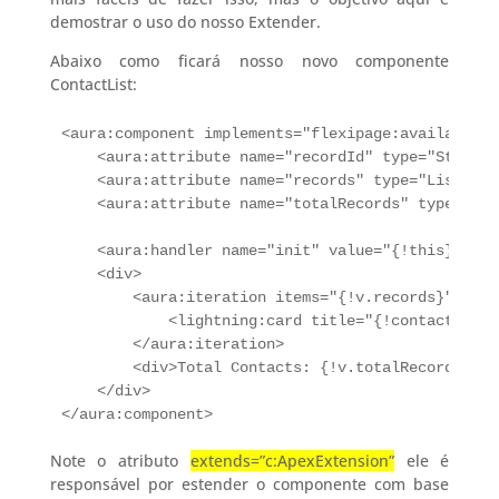
demostrar o uso do nosso Extender.
Abaixo como ficará nosso novo componente
ContactList:
<aura:component implements="flexipage:availableFo
    <aura:attribute name="recordId" type="String" 
    <aura:attribute name="records" type="List" />

    <aura:attribute name="totalRecords" type="Inte
    <aura:handler name="init" value="{!this}" act
    <div>

        <aura:iteration items="{!v.records}" var=
            <lightning:card title="{!contact.Name}
        </aura:iteration>

        <div>Total Contacts: {!v.totalRecords}</di
    </div>

</aura:component>
Note o atributo
extends=”c:ApexExtension”
ele é
responsável por estender o componente com base