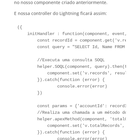
no nosso componente criado anteriormente.
E nossa controller do Lightning ficará assim:
({

    initHandler : function(component, event, helpe
        const recordId = component.get('v.recordId
        const query = "SELECT Id, Name FROM Conta
        //Executa uma consulta SOQL

        helper.SOQL(component, query).then(functi
            component.set('v.records', result)

        }).catch(function (error) {

		console.error(error)

	})

        const params = {'accountId': recordId}

        //Realiza uma chamada a um método do Apex

        helper.apexMethod(component, 'totalContac
            component.set('v.totalRecords', result
        }).catch(function (error) {

		console.error(error)
