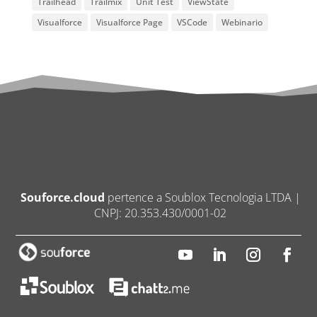
Trailhead
Trailmix
Unit Test
ViewState
Visualforce
Visualforce Page
VSCode
Webinario
Souforce.cloud
pertence a Soublox Tecnologia LTDA |
CNPJ: 20.353.430/0001-02