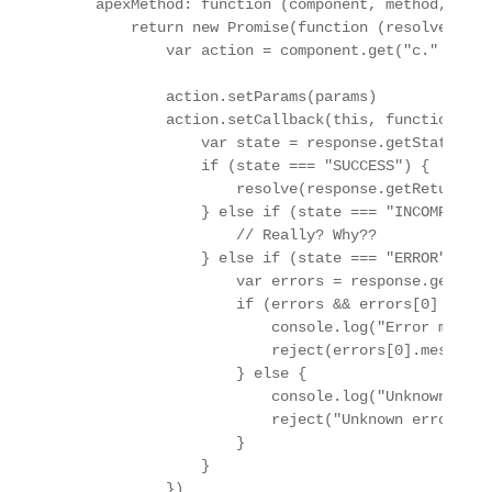
    apexMethod: function (component, method, param
        return new Promise(function (resolve, reje
            var action = component.get("c." + meth
            action.setParams(params)

            action.setCallback(this, function (re
                var state = response.getState()

                if (state === "SUCCESS") {

                    resolve(response.getReturnValu
                } else if (state === "INCOMPLETE")
                    // Really? Why??

                } else if (state === "ERROR") {

                    var errors = response.getError
                    if (errors && errors[0] && er
                        console.log("Error messag
                        reject(errors[0].message)

                    } else {

                        console.log("Unknown error
                        reject("Unknown error")

                    }

                }

            })
