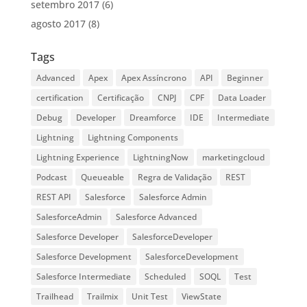
setembro 2017
(6)
agosto 2017
(8)
Tags
Advanced
Apex
Apex Assíncrono
API
Beginner
certification
Certificação
CNPJ
CPF
Data Loader
Debug
Developer
Dreamforce
IDE
Intermediate
Lightning
Lightning Components
Lightning Experience
LightningNow
marketingcloud
Podcast
Queueable
Regra de Validação
REST
REST API
Salesforce
Salesforce Admin
SalesforceAdmin
Salesforce Advanced
Salesforce Developer
SalesforceDeveloper
Salesforce Development
SalesforceDevelopment
Salesforce Intermediate
Scheduled
SOQL
Test
Trailhead
Trailmix
Unit Test
ViewState