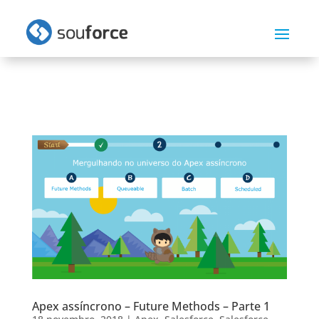
Apex assíncrono – Future Methods – Parte 1