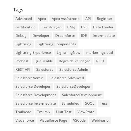
Tags
Advanced
Apex
Apex Assíncrono
API
Beginner
certification
Certificação
CNPJ
CPF
Data Loader
Debug
Developer
Dreamforce
IDE
Intermediate
Lightning
Lightning Components
Lightning Experience
LightningNow
marketingcloud
Podcast
Queueable
Regra de Validação
REST
REST API
Salesforce
Salesforce Admin
SalesforceAdmin
Salesforce Advanced
Salesforce Developer
SalesforceDeveloper
Salesforce Development
SalesforceDevelopment
Salesforce Intermediate
Scheduled
SOQL
Test
Trailhead
Trailmix
Unit Test
ViewState
Visualforce
Visualforce Page
VSCode
Webinario