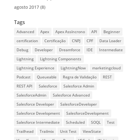
agosto 2017
(8)
Tags
Advanced
Apex
Apex Assíncrono
API
Beginner
certification
Certificação
CNPJ
CPF
Data Loader
Debug
Developer
Dreamforce
IDE
Intermediate
Lightning
Lightning Components
Lightning Experience
LightningNow
marketingcloud
Podcast
Queueable
Regra de Validação
REST
REST API
Salesforce
Salesforce Admin
SalesforceAdmin
Salesforce Advanced
Salesforce Developer
SalesforceDeveloper
Salesforce Development
SalesforceDevelopment
Salesforce Intermediate
Scheduled
SOQL
Test
Trailhead
Trailmix
Unit Test
ViewState