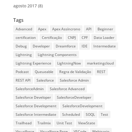
agosto 2017
(8)
Tags
Advanced
Apex
Apex Assíncrono
API
Beginner
certification
Certificação
CNPJ
CPF
Data Loader
Debug
Developer
Dreamforce
IDE
Intermediate
Lightning
Lightning Components
Lightning Experience
LightningNow
marketingcloud
Podcast
Queueable
Regra de Validação
REST
REST API
Salesforce
Salesforce Admin
SalesforceAdmin
Salesforce Advanced
Salesforce Developer
SalesforceDeveloper
Salesforce Development
SalesforceDevelopment
Salesforce Intermediate
Scheduled
SOQL
Test
Trailhead
Trailmix
Unit Test
ViewState
Visualforce
Visualforce Page
VSCode
Webinario