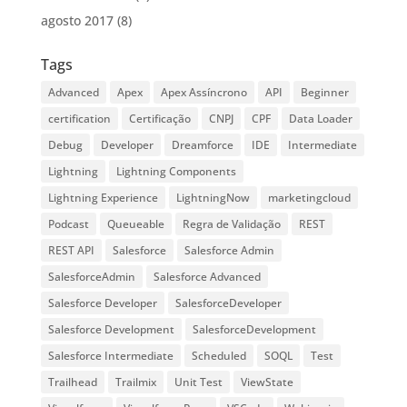
agosto 2017
(8)
Tags
Advanced
Apex
Apex Assíncrono
API
Beginner
certification
Certificação
CNPJ
CPF
Data Loader
Debug
Developer
Dreamforce
IDE
Intermediate
Lightning
Lightning Components
Lightning Experience
LightningNow
marketingcloud
Podcast
Queueable
Regra de Validação
REST
REST API
Salesforce
Salesforce Admin
SalesforceAdmin
Salesforce Advanced
Salesforce Developer
SalesforceDeveloper
Salesforce Development
SalesforceDevelopment
Salesforce Intermediate
Scheduled
SOQL
Test
Trailhead
Trailmix
Unit Test
ViewState