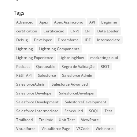
Tags
Advanced
Apex
Apex Assíncrono
API
Beginner
certification
Certificação
CNPJ
CPF
Data Loader
Debug
Developer
Dreamforce
IDE
Intermediate
Lightning
Lightning Components
Lightning Experience
LightningNow
marketingcloud
Podcast
Queueable
Regra de Validação
REST
REST API
Salesforce
Salesforce Admin
SalesforceAdmin
Salesforce Advanced
Salesforce Developer
SalesforceDeveloper
Salesforce Development
SalesforceDevelopment
Salesforce Intermediate
Scheduled
SOQL
Test
Trailhead
Trailmix
Unit Test
ViewState
Visualforce
Visualforce Page
VSCode
Webinario