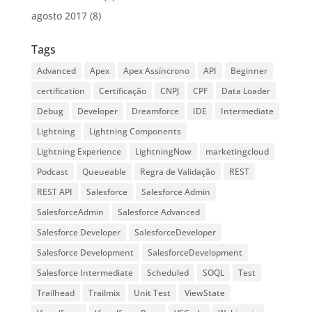
agosto 2017
(8)
Tags
Advanced
Apex
Apex Assíncrono
API
Beginner
certification
Certificação
CNPJ
CPF
Data Loader
Debug
Developer
Dreamforce
IDE
Intermediate
Lightning
Lightning Components
Lightning Experience
LightningNow
marketingcloud
Podcast
Queueable
Regra de Validação
REST
REST API
Salesforce
Salesforce Admin
SalesforceAdmin
Salesforce Advanced
Salesforce Developer
SalesforceDeveloper
Salesforce Development
SalesforceDevelopment
Salesforce Intermediate
Scheduled
SOQL
Test
Trailhead
Trailmix
Unit Test
ViewState