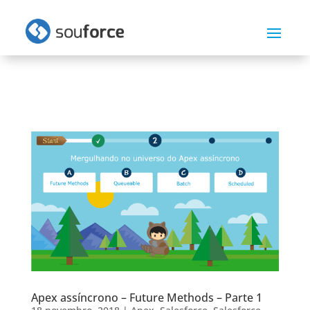
Apex assíncrono – Future Methods – Parte 1