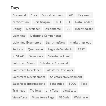
Tags
Advanced
Apex
Apex Assíncrono
API
Beginner
certification
Certificação
CNPJ
CPF
Data Loader
Debug
Developer
Dreamforce
IDE
Intermediate
Lightning
Lightning Components
Lightning Experience
LightningNow
marketingcloud
Podcast
Queueable
Regra de Validação
REST
REST API
Salesforce
Salesforce Admin
SalesforceAdmin
Salesforce Advanced
Salesforce Developer
SalesforceDeveloper
Salesforce Development
SalesforceDevelopment
Salesforce Intermediate
Scheduled
SOQL
Test
Trailhead
Trailmix
Unit Test
ViewState
Visualforce
Visualforce Page
VSCode
Webinario