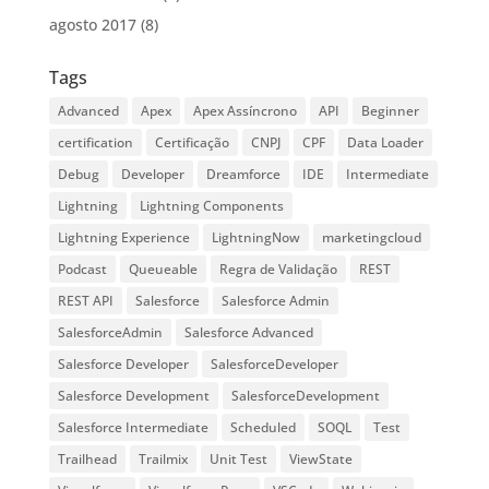
agosto 2017
(8)
Tags
Advanced
Apex
Apex Assíncrono
API
Beginner
certification
Certificação
CNPJ
CPF
Data Loader
Debug
Developer
Dreamforce
IDE
Intermediate
Lightning
Lightning Components
Lightning Experience
LightningNow
marketingcloud
Podcast
Queueable
Regra de Validação
REST
REST API
Salesforce
Salesforce Admin
SalesforceAdmin
Salesforce Advanced
Salesforce Developer
SalesforceDeveloper
Salesforce Development
SalesforceDevelopment
Salesforce Intermediate
Scheduled
SOQL
Test
Trailhead
Trailmix
Unit Test
ViewState