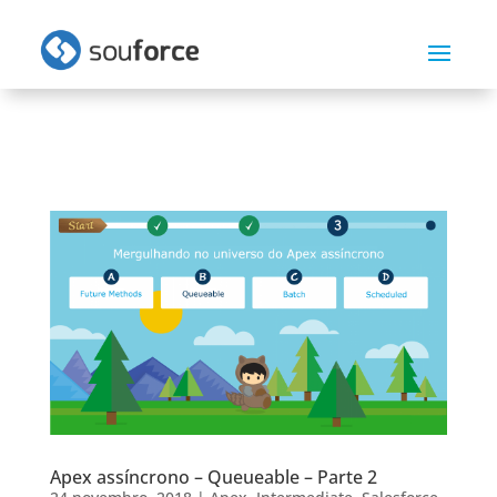
Apex assíncrono – Queueable – Parte 2