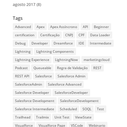
agosto 2017
(8)
Tags
Advanced
Apex
Apex Assíncrono
API
Beginner
certification
Certificação
CNPJ
CPF
Data Loader
Debug
Developer
Dreamforce
IDE
Intermediate
Lightning
Lightning Components
Lightning Experience
LightningNow
marketingcloud
Podcast
Queueable
Regra de Validação
REST
REST API
Salesforce
Salesforce Admin
SalesforceAdmin
Salesforce Advanced
Salesforce Developer
SalesforceDeveloper
Salesforce Development
SalesforceDevelopment
Salesforce Intermediate
Scheduled
SOQL
Test
Trailhead
Trailmix
Unit Test
ViewState
Visualforce
Visualforce Page
VSCode
Webinario