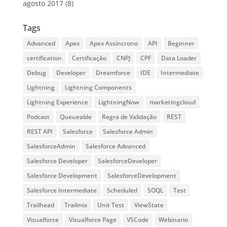
agosto 2017
(8)
Tags
Advanced
Apex
Apex Assíncrono
API
Beginner
certification
Certificação
CNPJ
CPF
Data Loader
Debug
Developer
Dreamforce
IDE
Intermediate
Lightning
Lightning Components
Lightning Experience
LightningNow
marketingcloud
Podcast
Queueable
Regra de Validação
REST
REST API
Salesforce
Salesforce Admin
SalesforceAdmin
Salesforce Advanced
Salesforce Developer
SalesforceDeveloper
Salesforce Development
SalesforceDevelopment
Salesforce Intermediate
Scheduled
SOQL
Test
Trailhead
Trailmix
Unit Test
ViewState
Visualforce
Visualforce Page
VSCode
Webinario