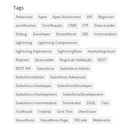
Tags
Advanced
Apex
Apex Assíncrono
API
Beginner
certification
Certificação
CNPJ
CPF
Data Loader
Debug
Developer
Dreamforce
IDE
Intermediate
Lightning
Lightning Components
Lightning Experience
LightningNow
marketingcloud
Podcast
Queueable
Regra de Validação
REST
REST API
Salesforce
Salesforce Admin
SalesforceAdmin
Salesforce Advanced
Salesforce Developer
SalesforceDeveloper
Salesforce Development
SalesforceDevelopment
Salesforce Intermediate
Scheduled
SOQL
Test
Trailhead
Trailmix
Unit Test
ViewState
Visualforce
Visualforce Page
VSCode
Webinario