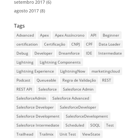
setembro 2017
(6)
agosto 2017
(8)
Tags
Advanced
Apex
Apex Assíncrono
API
Beginner
certification
Certificação
CNPJ
CPF
Data Loader
Debug
Developer
Dreamforce
IDE
Intermediate
Lightning
Lightning Components
Lightning Experience
LightningNow
marketingcloud
Podcast
Queueable
Regra de Validação
REST
REST API
Salesforce
Salesforce Admin
SalesforceAdmin
Salesforce Advanced
Salesforce Developer
SalesforceDeveloper
Salesforce Development
SalesforceDevelopment
Salesforce Intermediate
Scheduled
SOQL
Test
Trailhead
Trailmix
Unit Test
ViewState