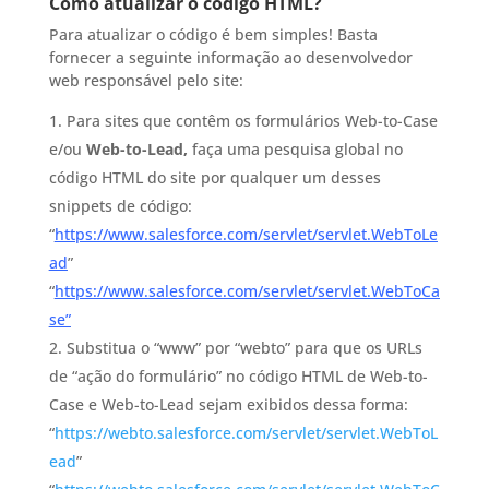
Como atualizar o código HTML?
Para atualizar o código é bem simples! Basta
fornecer a seguinte informação ao desenvolvedor
web responsável pelo site:
Para sites que contêm os formulários Web-to-Case
e/ou
Web-to-Lead,
faça uma pesquisa global no
código HTML do site por qualquer um desses
snippets de código:
“
https://www.salesforce.com/servlet/servlet.WebToLe
ad
”
“
https://www.salesforce.com/servlet/servlet.WebToCa
se”
Substitua o “www” por “webto” para que os URLs
de “ação do formulário” no código HTML de Web-to-
Case e Web-to-Lead sejam exibidos dessa forma:
“
https://webto.salesforce.com/servlet/servlet.WebToL
ead
”