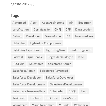
agosto 2017
(8)
Tags
Advanced
Apex
Apex Assíncrono
API
Beginner
certification
Certificação
CNPJ
CPF
Data Loader
Debug
Developer
Dreamforce
IDE
Intermediate
Lightning
Lightning Components
Lightning Experience
LightningNow
marketingcloud
Podcast
Queueable
Regra de Validação
REST
REST API
Salesforce
Salesforce Admin
SalesforceAdmin
Salesforce Advanced
Salesforce Developer
SalesforceDeveloper
Salesforce Development
SalesforceDevelopment
Salesforce Intermediate
Scheduled
SOQL
Test
Trailhead
Trailmix
Unit Test
ViewState
Visualforce
Visualforce Page
VSCode
Webinario