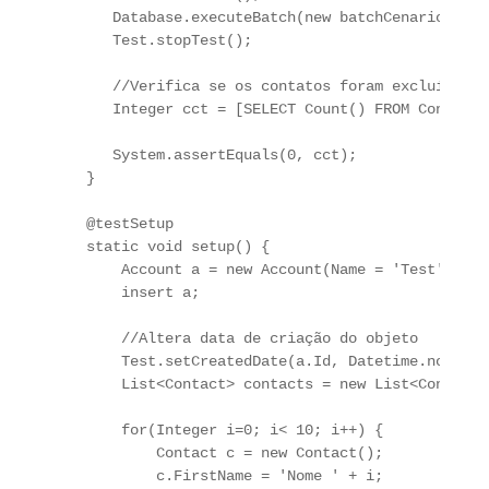
      Database.executeBatch(new batchCenarioStatef
      Test.stopTest();

      //Verifica se os contatos foram excluídos

      Integer cct = [SELECT Count() FROM Contact 
      System.assertEquals(0, cct);

   }

   @testSetup 

   static void setup() {

       Account a = new Account(Name = 'Test');

       insert a;

       //Altera data de criação do objeto

       Test.setCreatedDate(a.Id, Datetime.now().a
       List<Contact> contacts = new List<Contact>(
       for(Integer i=0; i< 10; i++) {

           Contact c = new Contact();

           c.FirstName = 'Nome ' + i;
