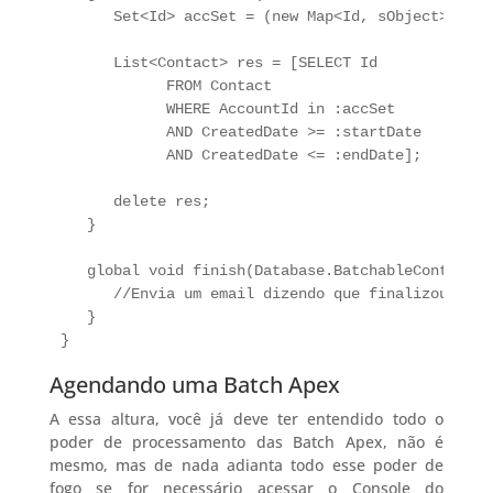
      Set<Id> accSet = (new Map<Id, sObject>(scop
      List<Contact> res = [SELECT Id

            FROM Contact

            WHERE AccountId in :accSet

            AND CreatedDate >= :startDate

            AND CreatedDate <= :endDate];

      delete res;

   }

   global void finish(Database.BatchableContext BC
      //Envia um email dizendo que finalizou os pr
   }

}
Agendando uma Batch Apex
A essa altura, você já deve ter entendido todo o
poder de processamento das Batch Apex, não é
mesmo, mas de nada adianta todo esse poder de
fogo se for necessário acessar o Console do