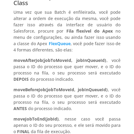
Class
Uma vez que sua Batch é enfileirada, você pode
alterar a ordem de execução da mesma, você pode
fazer isso através da interface de usuário do
Salesforce, procure por
Fila flexível do Apex
no
menu de configurações, ou ainda fazer isso usando
a classe do Apex
FlexQueue
, você pode fazer isso de
4 formas diferentes, são elas:
moveAfterJob(jobToMoveId, jobInQueueId)
, você
passa o ID do processo que quer mover, e o ID do
processo na fila, o seu processo será executado
DEPOIS
do processo indicado.
moveBeforeJob(jobToMoveId, jobInQueueId)
, você
passa o ID do processo que quer mover, e o ID do
processo na fila, o seu processo será executado
ANTES
do processo indicado.
moveJobToEnd(jobId)
, nesse caso você passa
apenas o ID do seu processo, e ele será movido para
o
FINAL
da fila de execução.