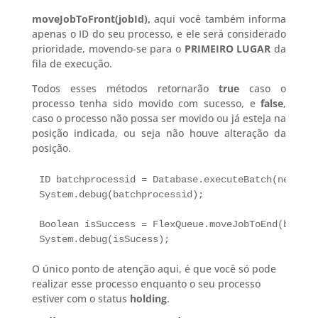
moveJobToFront(jobId),
aqui você também informa
apenas o ID do seu processo, e ele será considerado
prioridade, movendo-se para o
PRIMEIRO LUGAR
da
fila de execução.
Todos esses métodos retornarão
true
caso o
processo tenha sido movido com sucesso, e
false
,
caso o processo não possa ser movido ou já esteja na
posição indicada, ou seja não houve alteração da
posição.
ID batchprocessid = Database.executeBatch(new bat
System.debug(batchprocessid);

Boolean isSuccess = FlexQueue.moveJobToEnd(batchp
System.debug(isSucess);
O único ponto de atenção aqui, é que você só pode
realizar esse processo enquanto o seu processo
estiver com o status
holding
.