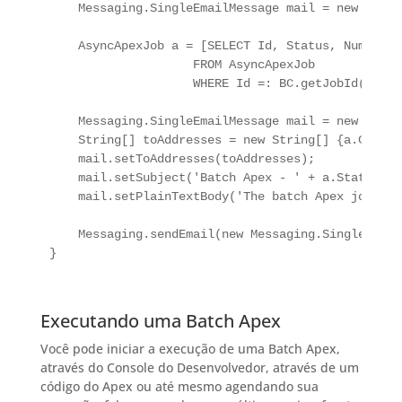
    Messaging.SingleEmailMessage mail = new Messa
    AsyncApexJob a = [SELECT Id, Status, NumberOf
                    FROM AsyncApexJob 

                    WHERE Id =: BC.getJobId()];

    Messaging.SingleEmailMessage mail = new Messa
    String[] toAddresses = new String[] {a.Create
    mail.setToAddresses(toAddresses);

    mail.setSubject('Batch Apex - ' + a.Status);

    mail.setPlainTextBody('The batch Apex job pro
    Messaging.sendEmail(new Messaging.SingleEmail
}
Executando uma Batch Apex
Você pode iniciar a execução de uma Batch Apex,
através do Console do Desenvolvedor, através de um
código do Apex ou até mesmo agendando sua