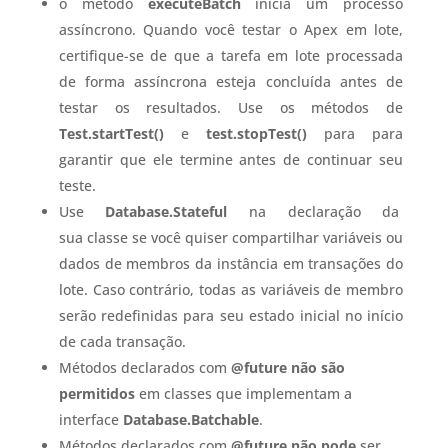
o método
executeBatch
inicia um processo
assíncrono. Quando você testar o Apex em lote,
certifique-se de que a tarefa em lote processada
de forma assíncrona esteja concluída antes de
testar os resultados. Use os métodos de
Test.startTest()
e
test.stopTest()
para para
garantir que ele termine antes de continuar seu
teste.
Use
Database.Stateful
na declaração da
sua classe se você quiser compartilhar variáveis ​​ou
dados de membros da instância em transações do
lote. Caso contrário, todas as variáveis ​​de membro
serão redefinidas para seu estado inicial no início
de cada transação.
Métodos declarados com
@future
n
ão são
permitidos
em classes que implementam a
interface
Database.Batchable
.
Métodos declarados com
@future n
ão pode
ser