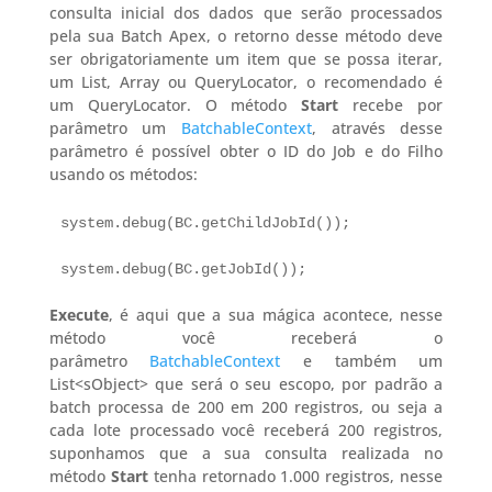
consulta inicial dos dados que serão processados
pela sua Batch Apex, o retorno desse método deve
ser obrigatoriamente um item que se possa iterar,
um List, Array ou QueryLocator, o recomendado é
um QueryLocator. O método
Start
recebe por
parâmetro um
BatchableContext
, através desse
parâmetro é possível obter o ID do Job e do Filho
usando os métodos:
system.debug(BC.getChildJobId());

system.debug(BC.getJobId());
Execute
, é aqui que a sua mágica acontece, nesse
método você receberá o
parâmetro
BatchableContext
e também um
List<sObject> que será o seu escopo, por padrão a
batch processa de 200 em 200 registros, ou seja a
cada lote processado você receberá 200 registros,
suponhamos que a sua consulta realizada no
método
Start
tenha retornado 1.000 registros, nesse