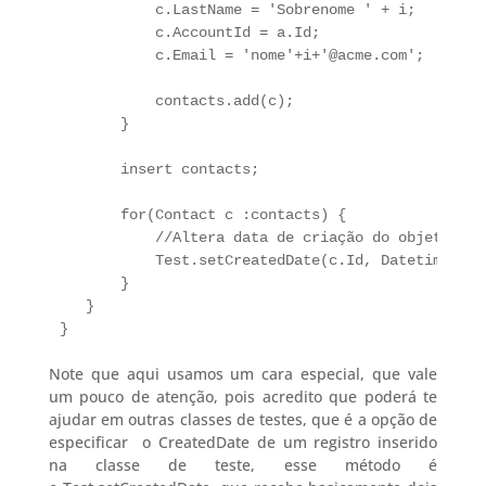
           c.LastName = 'Sobrenome ' + i;

           c.AccountId = a.Id;

           c.Email = 'nome'+i+'@acme.com';

           contacts.add(c);

       }

       insert contacts;

       for(Contact c :contacts) {

           //Altera data de criação do objeto

           Test.setCreatedDate(c.Id, Datetime.now
       }

   }

}
Note que aqui usamos um cara especial, que vale
um pouco de atenção, pois acredito que poderá te
ajudar em outras classes de testes, que é a opção de
especificar o CreatedDate de um registro inserido
na classe de teste, esse método é