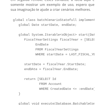
somente mostrar um exemplo de uso, espero que
sua imaginação te ajude a criar cenários melhores.
global class batchCenarioStatefull implements Dat
   global Date startDate, endDate;

   global System.Iterable<sObject> start(Database
      FiscalYearSettings fiscalYear = [SELECT Star
            EndDate

            FROM FiscalYearSettings

            WHERE startDate = LAST_FISCAL_YEAR];

      startDate = fiscalYear.StartDate;

      endDAte = fiscalYear.EndDate;

      return [SELECT Id 

              FROM Account 

              WHERE CreatedDate <= :endDate];

   }

   global void execute(Database.BatchableContext 