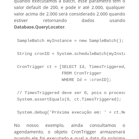
quando executamos a batch, esse parâmetro tem o
valor default de 200, e pode ir até 2.000, qualquer
valor acima de 2.000 será considerado 2.000 quando
estiver retornando dados usando
Database.QueryLocator
.
SampleBatch myInstance = new SampleBatch();

String cronID = System.scheduleBatch(myInstance, 
CronTrigger ct = [SELECT Id, TimesTriggered, NextF
                  FROM CronTrigger 

                  WHERE Id = :cronID];

// TimesTriggered deve ser 0, pois o processo ain
System.assertEquals(0, ct.TimesTriggered);

No nosso exemplo, ainda consultamos o
agendamento, o objeto CronTrigger armazenará
quando ele foi executado e qual a data da próxima