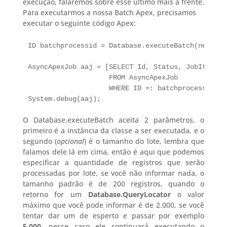
execução, falaremos sobre esse último mais a frente.
Para executarmos a nossa Batch Apex, precisamos
executar o seguinte código Apex:
ID batchprocessid = Database.executeBatch(new bat
AsyncApexJob aaj = [SELECT Id, Status, JobItemsPr
                    FROM AsyncApexJob 

                    WHERE ID =: batchprocessid];

System.debug(aaj);
O Database.executeBatch aceita 2 parâmetros, o
primeiro é a instância da classe a ser executada, e o
segundo (
opcional
) é o tamanho do lote, lembra que
falamos dele lá em cima, então é aqui que podemos
especificar a quantidade de registros que serão
processadas por lote, se você não informar nada, o
tamanho padrão é de 200 registros, quando o
retorno for um
Database.QueryLocator
o valor
máximo que você pode informar é de 2.000, se você
tentar dar um de esperto e passar por exemplo
5.000
, nesse caso ele continuará executando o