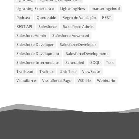
Lightning Experience
LightningNow
marketingcloud
Podcast
Queueable
Regra de Validação
REST
REST API
Salesforce
Salesforce Admin
SalesforceAdmin
Salesforce Advanced
Salesforce Developer
SalesforceDeveloper
Salesforce Development
SalesforceDevelopment
Salesforce Intermediate
Scheduled
SOQL
Test
Trailhead
Trailmix
Unit Test
ViewState
Visualforce
Visualforce Page
VSCode
Webinario