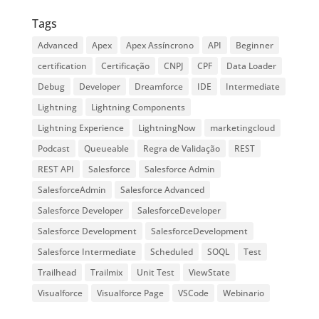
Tags
Advanced
Apex
Apex Assíncrono
API
Beginner
certification
Certificação
CNPJ
CPF
Data Loader
Debug
Developer
Dreamforce
IDE
Intermediate
Lightning
Lightning Components
Lightning Experience
LightningNow
marketingcloud
Podcast
Queueable
Regra de Validação
REST
REST API
Salesforce
Salesforce Admin
SalesforceAdmin
Salesforce Advanced
Salesforce Developer
SalesforceDeveloper
Salesforce Development
SalesforceDevelopment
Salesforce Intermediate
Scheduled
SOQL
Test
Trailhead
Trailmix
Unit Test
ViewState
Visualforce
Visualforce Page
VSCode
Webinario