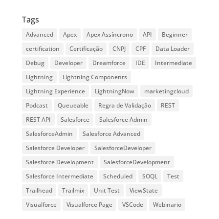
Tags
Advanced
Apex
Apex Assíncrono
API
Beginner
certification
Certificação
CNPJ
CPF
Data Loader
Debug
Developer
Dreamforce
IDE
Intermediate
Lightning
Lightning Components
Lightning Experience
LightningNow
marketingcloud
Podcast
Queueable
Regra de Validação
REST
REST API
Salesforce
Salesforce Admin
SalesforceAdmin
Salesforce Advanced
Salesforce Developer
SalesforceDeveloper
Salesforce Development
SalesforceDevelopment
Salesforce Intermediate
Scheduled
SOQL
Test
Trailhead
Trailmix
Unit Test
ViewState
Visualforce
Visualforce Page
VSCode
Webinario