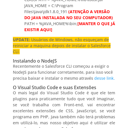
JAVA_HOME = C:\Program
Files\Java\jdk1.8.0_191
(ATENÇÃO A VERSÃO
DO JAVA INSTALADA NO SEU COMPUTADOR)
PATH = %JAVA_HOME%\bin;
[MANTER O QUE JÁ
EXISTIR AQUI]
UPDATE:
Usuários de Windows, não esqueçam de
reiniciar a maquina depois de instalar o Salesforce
CLI.
Instalando o NodeJS
Recentemente o Salesforce CLI começou a exigir o
NodeJS para funcionar corretamente, para isso você
precisa baixar e instalar o mesmo através
desse link.
O Visual Studio Code e suas Extensões
O mais legal do Visual Studio Code é que ele tem
plugins para praticamente tudo que você imaginar,
se você trabalha com Front-end, vai encontrar
excelentes extensões de CSS, JavaScript, se você
programa em PHP, Java também não terá problemas
em utilizá-lo, mas nosso objetivo aqui é utilizar ele